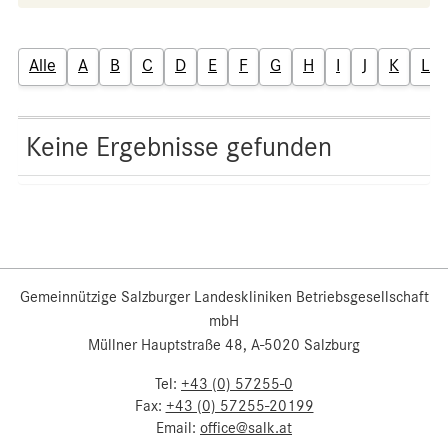
Alle
A
B
C
D
E
F
G
H
I
J
K
L
Keine Ergebnisse gefunden
Gemeinnützige Salzburger Landeskliniken Betriebsgesellschaft
mbH
Müllner Hauptstraße 48, A-5020 Salzburg
Tel:
+43 (0) 57255-0
Fax:
+43 (0) 57255-20199
Email:
office@salk.at