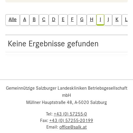
Alle
A
B
C
D
E
F
G
H
I
J
K
L
Keine Ergebnisse gefunden
Gemeinnützige Salzburger Landeskliniken Betriebsgesellschaft
mbH
Müllner Hauptstraße 48, A-5020 Salzburg
Tel:
+43 (0) 57255-0
Fax:
+43 (0) 57255-20199
Email:
office@salk.at