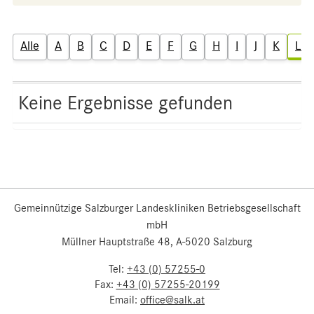
Alle
A
B
C
D
E
F
G
H
I
J
K
L
Keine Ergebnisse gefunden
Gemeinnützige Salzburger Landeskliniken Betriebsgesellschaft
mbH
Müllner Hauptstraße 48, A-5020 Salzburg
Tel:
+43 (0) 57255-0
Fax:
+43 (0) 57255-20199
Email:
office@salk.at