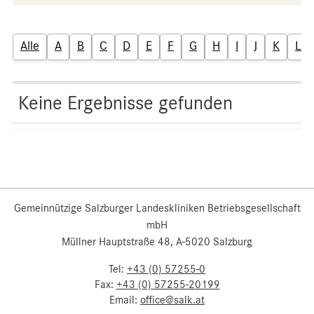
Alle
A
B
C
D
E
F
G
H
I
J
K
L
Keine Ergebnisse gefunden
Gemeinnützige Salzburger Landeskliniken Betriebsgesellschaft
mbH
Müllner Hauptstraße 48, A-5020 Salzburg
Tel:
+43 (0) 57255-0
Fax:
+43 (0) 57255-20199
Email:
office@salk.at