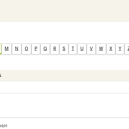
M
N
O
P
Q
R
S
T
U
V
W
X
Y
 mbH