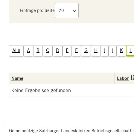
Einträge pro Seite
Alle
A
B
C
D
E
F
G
H
I
J
K
L
Name
Labor
Keine Ergebnisse gefunden
Gemeinnützige Salzburger Landeskliniken Betriebsgesellschaft