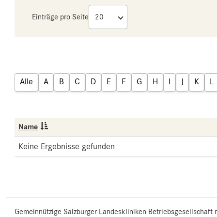
Einträge pro Seite
Alle
A
B
C
D
E
F
G
H
I
J
K
L
Name
Keine Ergebnisse gefunden
Gemeinnützige Salzburger Landeskliniken Betriebsgesellschaft