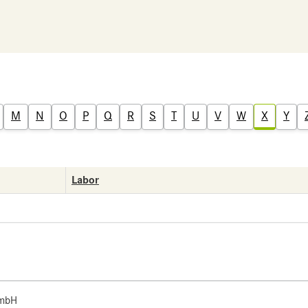
M
N
O
P
Q
R
S
T
U
V
W
X
Y
Labor
 mbH