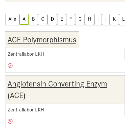
Alle
A
B
C
D
E
F
G
H
I
J
K
L
ACE Polymorphismus
Zentrallabor LKH
Angiotensin Converting Enzym
(ACE)
Zentrallabor LKH