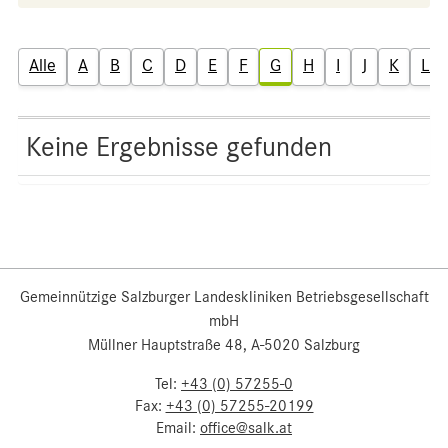
Alle
A
B
C
D
E
F
G
H
I
J
K
L
Keine Ergebnisse gefunden
Gemeinnützige Salzburger Landeskliniken Betriebsgesellschaft
mbH
Müllner Hauptstraße 48, A-5020 Salzburg
Tel:
+43 (0) 57255-0
Fax:
+43 (0) 57255-20199
Email:
office@salk.at