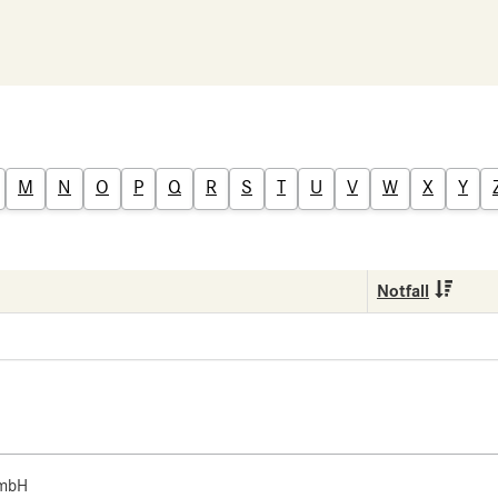
M
N
O
P
Q
R
S
T
U
V
W
X
Y
Notfall
 mbH