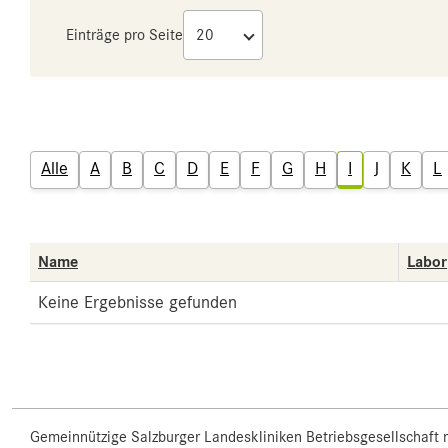
Einträge pro Seite
Alle
A
B
C
D
E
F
G
H
I
J
K
L
Name
Labor
Keine Ergebnisse gefunden
Gemeinnützige Salzburger Landeskliniken Betriebsgesellschaft