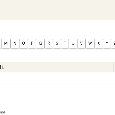
M
N
O
P
Q
R
S
T
U
V
W
X
Y
 mbH