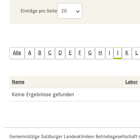
Einträge pro Seite
Alle
A
B
C
D
E
F
G
H
I
J
K
L
Name
Labor
Keine Ergebnisse gefunden
Gemeinnützige Salzburger Landeskliniken Betriebsgesellschaft