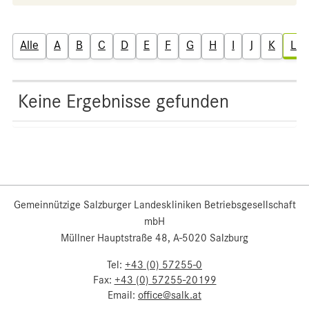
Alle
A
B
C
D
E
F
G
H
I
J
K
L
Keine Ergebnisse gefunden
Gemeinnützige Salzburger Landeskliniken Betriebsgesellschaft
mbH
Müllner Hauptstraße 48, A-5020 Salzburg
Tel:
+43 (0) 57255-0
Fax:
+43 (0) 57255-20199
Email:
office@salk.at