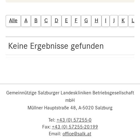
Alle
A
B
C
D
E
F
G
H
I
J
K
L
Keine Ergebnisse gefunden
Gemeinnützige Salzburger Landeskliniken Betriebsgesellschaft
mbH
Müllner Hauptstraße 48, A-5020 Salzburg
Tel:
+43 (0) 57255-0
Fax:
+43 (0) 57255-20199
Email:
office@salk.at