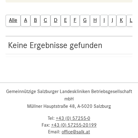
Alle
A
B
C
D
E
F
G
H
I
J
K
L
Keine Ergebnisse gefunden
Gemeinnützige Salzburger Landeskliniken Betriebsgesellschaft
mbH
Müllner Hauptstraße 48, A-5020 Salzburg
Tel:
+43 (0) 57255-0
Fax:
+43 (0) 57255-20199
Email:
office@salk.at