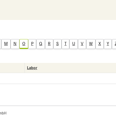
M
N
O
P
Q
R
S
T
U
V
W
X
Y
Labor
 mbH