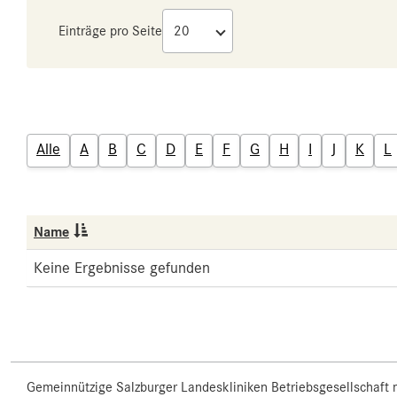
Einträge pro Seite
Alle
A
B
C
D
E
F
G
H
I
J
K
L
Name
Keine Ergebnisse gefunden
Gemeinnützige Salzburger Landeskliniken Betriebsgesellschaft