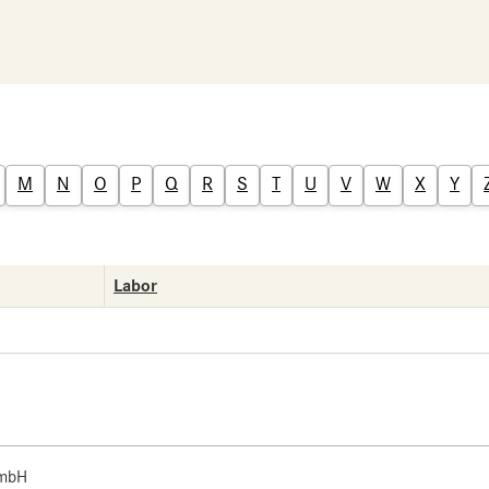
M
N
O
P
Q
R
S
T
U
V
W
X
Y
Labor
 mbH