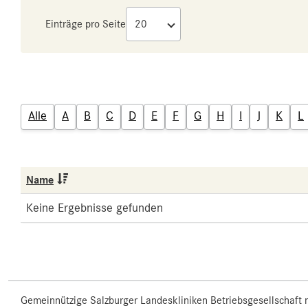
Einträge pro Seite
Alle
A
B
C
D
E
F
G
H
I
J
K
L
Name
Keine Ergebnisse gefunden
Gemeinnützige Salzburger Landeskliniken Betriebsgesellschaft