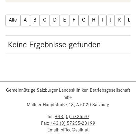
Alle
A
B
C
D
E
F
G
H
I
J
K
L
Keine Ergebnisse gefunden
Gemeinnützige Salzburger Landeskliniken Betriebsgesellschaft
mbH
Müllner Hauptstraße 48, A-5020 Salzburg
Tel:
+43 (0) 57255-0
Fax:
+43 (0) 57255-20199
Email:
office@salk.at