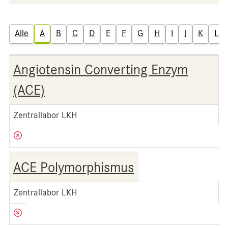
Alle
A
B
C
D
E
F
G
H
I
J
K
L
Angiotensin Converting Enzym
(ACE)
Zentrallabor LKH
ACE Polymorphismus
Zentrallabor LKH