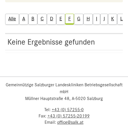
Alle
A
B
C
D
E
F
G
H
I
J
K
L
Keine Ergebnisse gefunden
Gemeinnützige Salzburger Landeskliniken Betriebsgesellschaft
mbH
Müllner Hauptstraße 48, A-5020 Salzburg
Tel:
+43 (0) 57255-0
Fax:
+43 (0) 57255-20199
Email:
office@salk.at