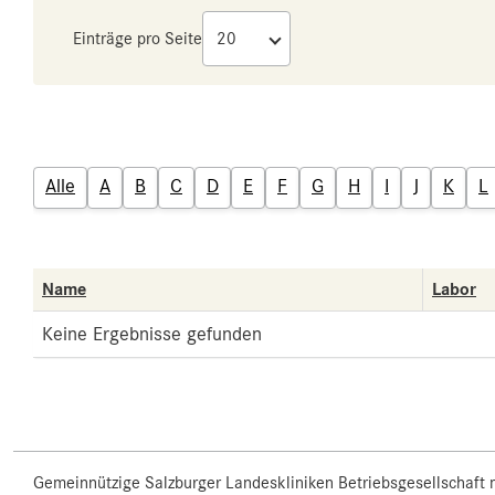
Einträge pro Seite
Alle
A
B
C
D
E
F
G
H
I
J
K
L
Name
Labor
Keine Ergebnisse gefunden
Gemeinnützige Salzburger Landeskliniken Betriebsgesellschaft