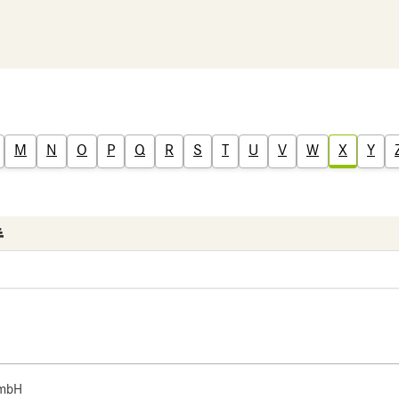
M
N
O
P
Q
R
S
T
U
V
W
X
Y
 mbH