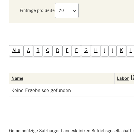
Einträge pro Seite
Alle
A
B
C
D
E
F
G
H
I
J
K
L
Name
Labor
Keine Ergebnisse gefunden
Gemeinnützige Salzburger Landeskliniken Betriebsgesellschaft