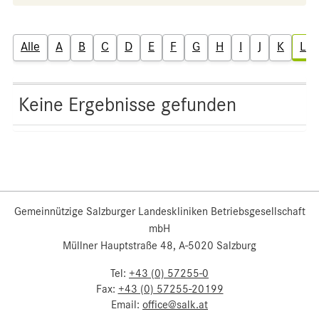
Alle
A
B
C
D
E
F
G
H
I
J
K
L
Keine Ergebnisse gefunden
Gemeinnützige Salzburger Landeskliniken Betriebsgesellschaft
mbH
Müllner Hauptstraße 48, A-5020 Salzburg
Tel:
+43 (0) 57255-0
Fax:
+43 (0) 57255-20199
Email:
office@salk.at