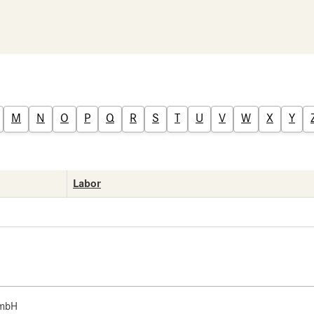
M
N
O
P
Q
R
S
T
U
V
W
X
Y
Labor
 mbH