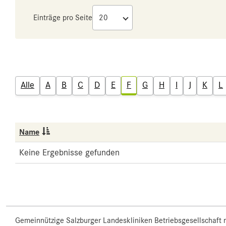
Einträge pro Seite
Alle
A
B
C
D
E
F
G
H
I
J
K
L
Name
Keine Ergebnisse gefunden
Gemeinnützige Salzburger Landeskliniken Betriebsgesellschaft