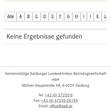
Alle
A
B
C
D
E
F
G
H
I
J
K
L
Keine Ergebnisse gefunden
Gemeinnützige Salzburger Landeskliniken Betriebsgesellschaft
mbH
Müllner Hauptstraße 48, A-5020 Salzburg
Tel:
+43 (0) 57255-0
Fax:
+43 (0) 57255-20199
Email:
office@salk.at