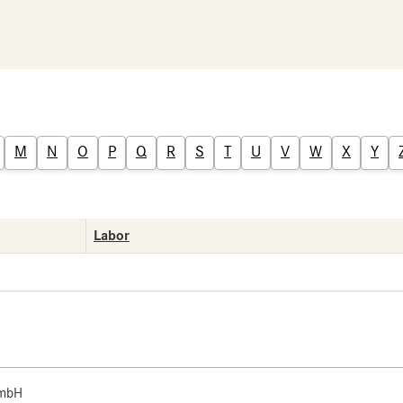
M
N
O
P
Q
R
S
T
U
V
W
X
Y
Labor
 mbH