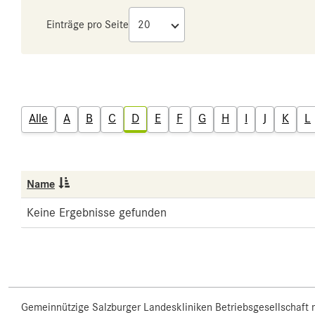
Einträge pro Seite
Alle
A
B
C
D
E
F
G
H
I
J
K
L
Name
Keine Ergebnisse gefunden
Gemeinnützige Salzburger Landeskliniken Betriebsgesellschaft