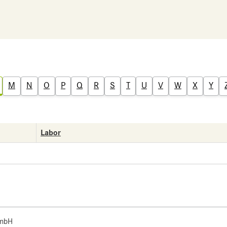
M
N
O
P
Q
R
S
T
U
V
W
X
Y
Labor
 mbH