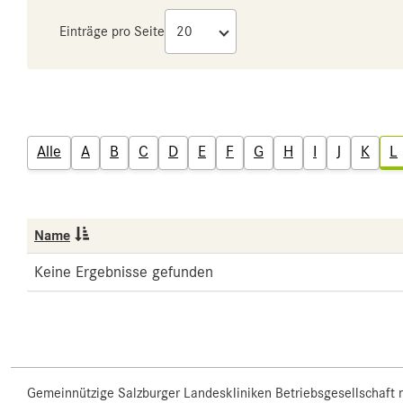
Einträge pro Seite
Alle
A
B
C
D
E
F
G
H
I
J
K
L
Name
Keine Ergebnisse gefunden
Gemeinnützige Salzburger Landeskliniken Betriebsgesellschaft