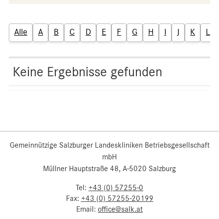
Alle
A
B
C
D
E
F
G
H
I
J
K
L
Keine Ergebnisse gefunden
Gemeinnützige Salzburger Landeskliniken Betriebsgesellschaft
mbH
Müllner Hauptstraße 48, A-5020 Salzburg
Tel:
+43 (0) 57255-0
Fax:
+43 (0) 57255-20199
Email:
office@salk.at