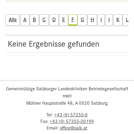
Alle
A
B
C
D
E
F
G
H
I
J
K
L
Keine Ergebnisse gefunden
Gemeinnützige Salzburger Landeskliniken Betriebsgesellschaft
mbH
Müllner Hauptstraße 48, A-5020 Salzburg
Tel:
+43 (0) 57255-0
Fax:
+43 (0) 57255-20199
Email:
office@salk.at