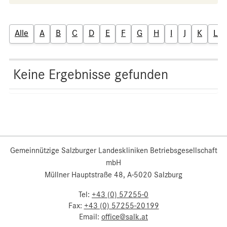
Alle
A
B
C
D
E
F
G
H
I
J
K
L
Keine Ergebnisse gefunden
Gemeinnützige Salzburger Landeskliniken Betriebsgesellschaft
mbH
Müllner Hauptstraße 48, A-5020 Salzburg
Tel:
+43 (0) 57255-0
Fax:
+43 (0) 57255-20199
Email:
office@salk.at