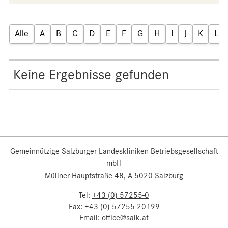
Alle
A
B
C
D
E
F
G
H
I
J
K
L
Keine Ergebnisse gefunden
Gemeinnützige Salzburger Landeskliniken Betriebsgesellschaft
mbH
Müllner Hauptstraße 48, A-5020 Salzburg
Tel:
+43 (0) 57255-0
Fax:
+43 (0) 57255-20199
Email:
office@salk.at