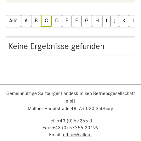
Alle
A
B
C
D
E
F
G
H
I
J
K
L
Keine Ergebnisse gefunden
Gemeinnützige Salzburger Landeskliniken Betriebsgesellschaft
mbH
Müllner Hauptstraße 48, A-5020 Salzburg
Tel:
+43 (0) 57255-0
Fax:
+43 (0) 57255-20199
Email:
office@salk.at