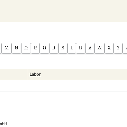
M
N
O
P
Q
R
S
T
U
V
W
X
Y
Labor
 mbH