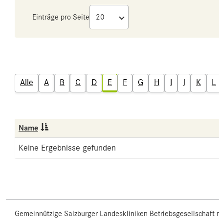
Einträge pro Seite
Alle
A
B
C
D
E
F
G
H
I
J
K
L
Name
Keine Ergebnisse gefunden
Gemeinnützige Salzburger Landeskliniken Betriebsgesellschaft