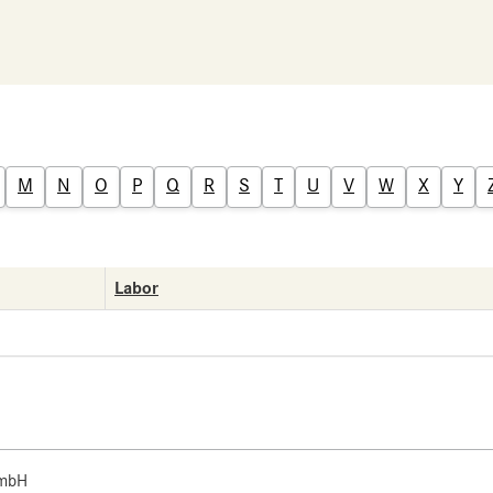
M
N
O
P
Q
R
S
T
U
V
W
X
Y
Labor
 mbH