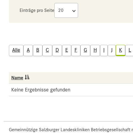
Einträge pro Seite
Alle
A
B
C
D
E
F
G
H
I
J
K
L
Name
Keine Ergebnisse gefunden
Gemeinnützige Salzburger Landeskliniken Betriebsgesellschaft