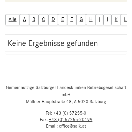
Alle
A
B
C
D
E
F
G
H
I
J
K
L
Keine Ergebnisse gefunden
Gemeinnützige Salzburger Landeskliniken Betriebsgesellschaft
mbH
Müllner Hauptstraße 48, A-5020 Salzburg
Tel:
+43 (0) 57255-0
Fax:
+43 (0) 57255-20199
Email:
office@salk.at