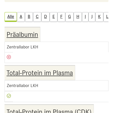
Alle
A
B
C
D
E
F
G
H
I
J
K
L
Präalbumin
Zentrallabor LKH
Total-Protein im Plasma
Zentrallabor LKH
Total-Protein im Plasma (CDK)