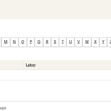
M
N
O
P
Q
R
S
T
U
V
W
X
Y
Labor
 mbH