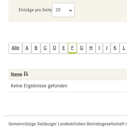
Einträge pro Seite
Alle
A
B
C
D
E
F
G
H
I
J
K
L
Name
Keine Ergebnisse gefunden
Gemeinnützige Salzburger Landeskliniken Betriebsgesellschaft