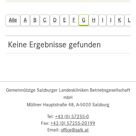
Alle
A
B
C
D
E
F
G
H
I
J
K
L
Keine Ergebnisse gefunden
Gemeinnützige Salzburger Landeskliniken Betriebsgesellschaft
mbH
Müllner Hauptstraße 48, A-5020 Salzburg
Tel:
+43 (0) 57255-0
Fax:
+43 (0) 57255-20199
Email:
office@salk.at