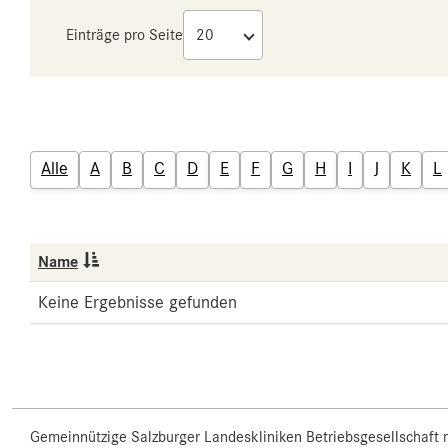
Einträge pro Seite
Alle
A
B
C
D
E
F
G
H
I
J
K
L
Name
Keine Ergebnisse gefunden
Gemeinnützige Salzburger Landeskliniken Betriebsgesellschaft