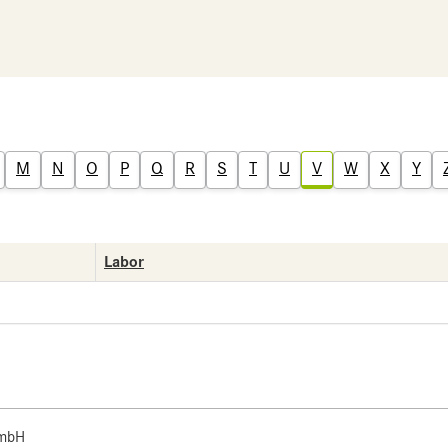
M
N
O
P
Q
R
S
T
U
V
W
X
Y
Labor
 mbH