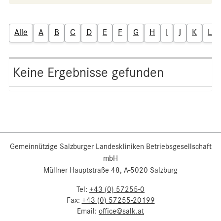
Alle
A
B
C
D
E
F
G
H
I
J
K
L
Keine Ergebnisse gefunden
Gemeinnützige Salzburger Landeskliniken Betriebsgesellschaft
mbH
Müllner Hauptstraße 48, A-5020 Salzburg
Tel:
+43 (0) 57255-0
Fax:
+43 (0) 57255-20199
Email:
office@salk.at