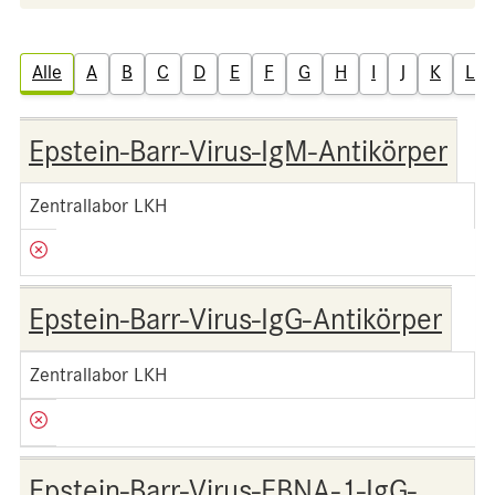
Alle
A
B
C
D
E
F
G
H
I
J
K
L
Epstein-Barr-Virus-IgM-Antikörper
Zentrallabor LKH
Epstein-Barr-Virus-IgG-Antikörper
Zentrallabor LKH
Epstein-Barr-Virus-EBNA-1-IgG-