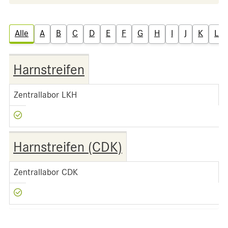
Alle
A
B
C
D
E
F
G
H
I
J
K
L
Harnstreifen
Zentrallabor LKH
Harnstreifen (CDK)
Zentrallabor CDK