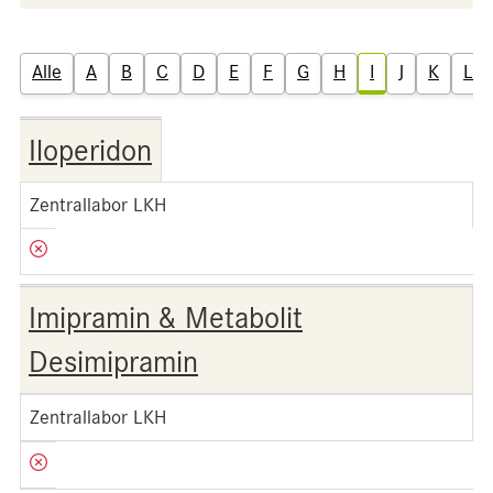
Alle
A
B
C
D
E
F
G
H
I
J
K
L
Iloperidon
Zentrallabor LKH
Imipramin & Metabolit
Desimipramin
Zentrallabor LKH