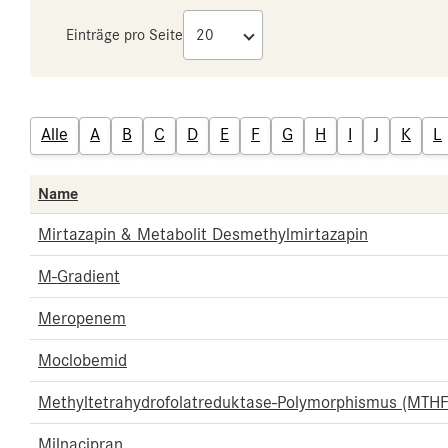
Einträge pro Seite
Alle
A
B
C
D
E
F
G
H
I
J
K
L
Name
Mirtazapin & Metabolit Desmethylmirtazapin
M-Gradient
Meropenem
Moclobemid
Methyltetrahydrofolatreduktase-Polymorphismus (MTHF
Milnacipran