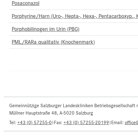
Posaconazol
Porphyrine/Harn (Uro-, Hepta-, Hexa-, Pentacarboxyp., Ko
Porphobilinogen im Urin (PBG)
PML/RARa qualitativ (Knochenmark)
Gemeinnützige Salzburger Landeskliniken Betriebsgesellschaft
Müllner Hauptstraße 48, A-5020 Salzburg
Tel:
+43 (0) 57255-0
|
Fax:
+43 (0) 57255-20199
|
Email:
office