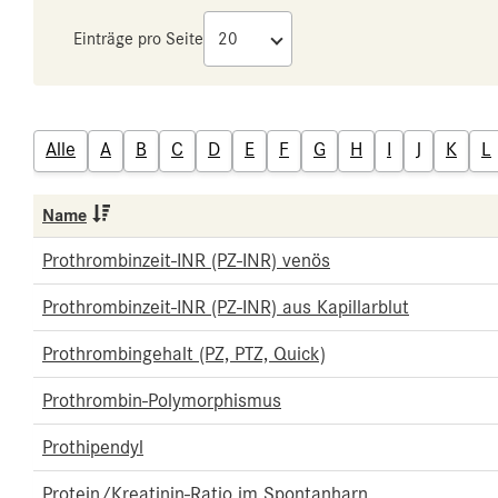
Einträge pro Seite
Alle
A
B
C
D
E
F
G
H
I
J
K
L
Name
Prothrombinzeit-INR (PZ-INR) venös
Prothrombinzeit-INR (PZ-INR) aus Kapillarblut
Prothrombingehalt (PZ, PTZ, Quick)
Prothrombin-Polymorphismus
Prothipendyl
Protein/Kreatinin-Ratio im Spontanharn