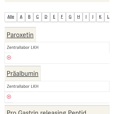
Alle
A
B
C
D
E
F
G
H
I
J
K
L
Paroxetin
Zentrallabor LKH
Präalbumin
Zentrallabor LKH
Pro Gastrin releasing Peptid