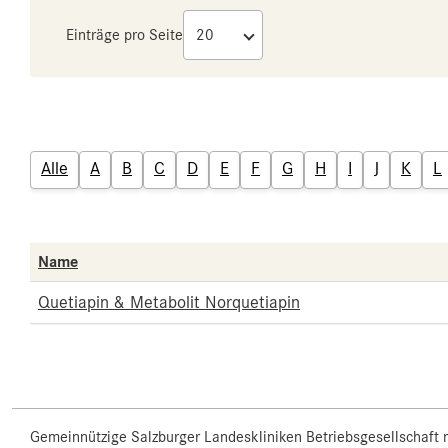
Einträge pro Seite
Alle
A
B
C
D
E
F
G
H
I
J
K
L
Name
Quetiapin & Metabolit Norquetiapin
Gemeinnützige Salzburger Landeskliniken Betriebsgesellschaft