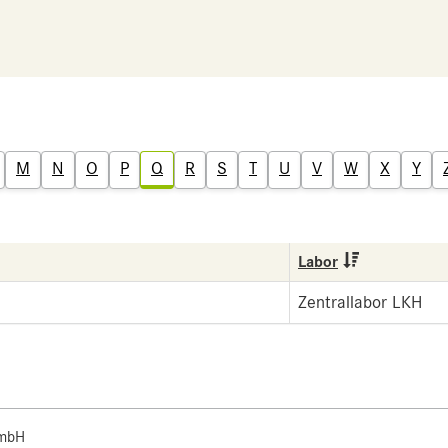
M
N
O
P
Q
R
S
T
U
V
W
X
Y
Labor
Zentrallabor LKH
 mbH