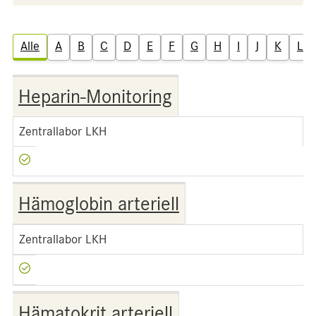
Alle
A
B
C
D
E
F
G
H
I
J
K
L
Heparin-Monitoring
Zentrallabor LKH
Hämoglobin arteriell
Zentrallabor LKH
Hämatokrit arteriell