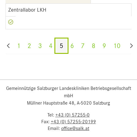
Zentrallabor LKH
1
2
3
4
5
6
7
8
9
10
Gemeinnützige Salzburger Landeskliniken Betriebsgesellschaft
mbH
Müllner Hauptstraße 48, A-5020 Salzburg
Tel:
+43 (0) 57255-0
Fax:
+43 (0) 57255-20199
Email:
office@salk.at