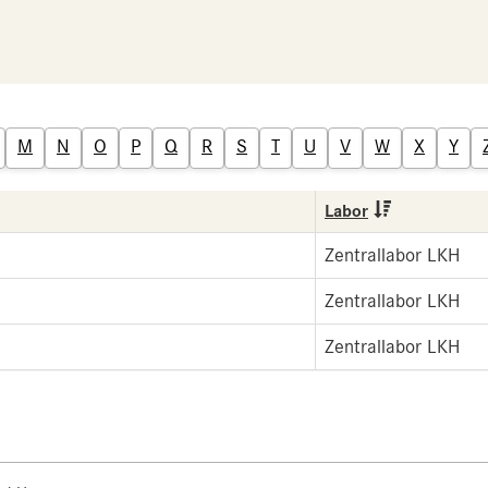
M
N
O
P
Q
R
S
T
U
V
W
X
Y
Labor
Zentrallabor LKH
Zentrallabor LKH
Zentrallabor LKH