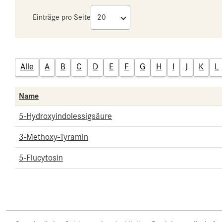
Einträge pro Seite
Alle
A
B
C
D
E
F
G
H
I
J
K
L
Name
5-Hydroxyindolessigsäure
3-Methoxy-Tyramin
5-Flucytosin