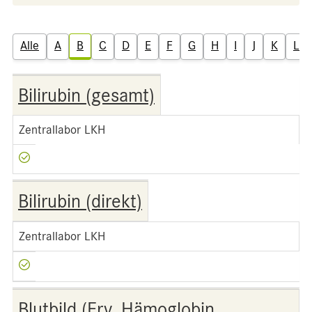
Alle
A
B
C
D
E
F
G
H
I
J
K
L
Bilirubin (gesamt)
Zentrallabor LKH
Bilirubin (direkt)
Zentrallabor LKH
Blutbild (Ery, Hämoglobin,