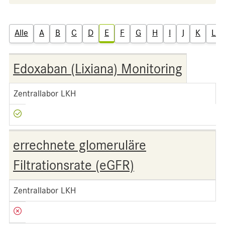
Alle
A
B
C
D
E
F
G
H
I
J
K
L
Edoxaban (Lixiana) Monitoring
Zentrallabor LKH
errechnete glomeruläre
Filtrationsrate (eGFR)
Zentrallabor LKH