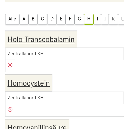
Alle
A
B
C
D
E
F
G
H
I
J
K
L
Holo-Transcobalamin
Zentrallabor LKH
Homocystein
Zentrallabor LKH
Homovanillinsäure